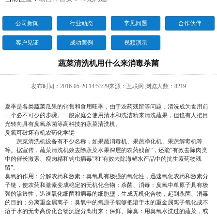
公司新闻
行业动态
常见问题
合作伙伴
客户见证
成功案例
视频演示
蔬菜清洗机用什么来消毒杀菌
发布时间：2016-05-20 14:53:29来源：互联网 浏览人数：8219
夏季是各类蔬菜瓜果的销售和食用旺季，由于农药残留等问题，清洗成为食用前
一个必不可少的步骤。一般家庭会使用清水和洗洁精来清洗蔬果，但也有人把目
光转向具有臭氧杀菌等高科技的蔬菜清洗机。
臭氧可破坏有机农药化学键
蔬菜清洗机设备有不少名称，如果蔬消毒机、果蔬净化机、果蔬解毒机等
等。据宣传，蔬菜清洗机效去除蔬菜水果深层的农药残留”，还能“有效去除肉类
中的催长激素、瘦肉精和钩虫病毒”和“有效去除海鲜水产品中的抗生素药物残
留”。
臭氧的作用：分解农药和激素：臭氧具有极强的氧化性，迅速氧化农药和激素分
子链，使农药和激素变成稳定的无机化合物；杀菌、消毒：臭氧中单原子具有极
强的渗透性，迅速氧化细菌和病毒的细胞壁，生成无机化合物，起到杀菌、消毒
的目的；分离重金属离子：臭氧中的氧原子能够把溶于水的重金属离子氧化成不
溶于水的无毒高价化合物沉淀分离出来；保鲜、除臭：用臭氧水洗过的蔬菜，或