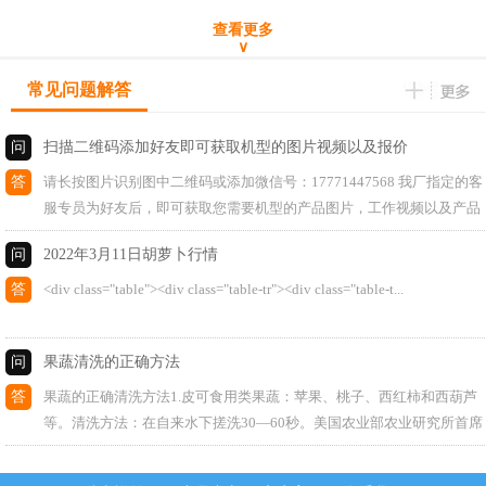
查看更多
∨
常见问题解答
问
扫描二维码添加好友即可获取机型的图片视频以及报价
答
请长按图片识别图中二维码或添加微信号：17771447568 我厂指定的客
服专员为好友后，即可获取您需要机型的产品图片，工作视频以及产品
报价！ 注：我厂11年专注萝卜清洗机研发与制造，产品分6大系列4...
问
2022年3月11日胡萝卜行情
答
<div class="table"><div class="table-tr"><div class="table-t...
问
果蔬清洗的正确方法
答
果蔬的正确清洗方法1.皮可食用类果蔬：苹果、桃子、西红柿和西葫芦
等。清洗方法：在自来水下搓洗30—60秒。美国农业部农业研究所首席
科学家布伦达·尼米拉博士表示，自来水冲洗有助于去除果蔬上98...