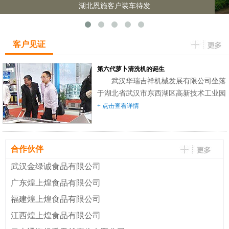
湖北恩施客户装车待发
客户见证
第六代萝卜清洗机的诞生
武汉华瑞吉祥机械发展有限公司坐落
于湖北省武汉市东西湖区高新技术工业园
台商投资区。是集科研、制造，销售和服
+ 点击查看详情
务为一体的企业。本公司专业生产萝卜清
洗机，萝卜切条、切丁机，萝卜田间运输
机，播种机，配套脱水烘干机，提升机，
合作伙伴
输送台等三十余种型号的萝卜专用机械。
武汉金绿诚食品有限公司
自2005年单倾斜辊筒毛刷波浪式萝卜清洗
机问世以来，经技术人员的不断改进和技
广东煌上煌食品有限公司
术创新，改变了原机结构复杂，成本高，
福建煌上煌食品有限公司
技术含量...
江西煌上煌食品有限公司